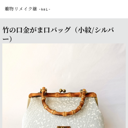
着物リメイク継
-kei-
竹の口金がま口バッグ（小紋/シルバ
ー）